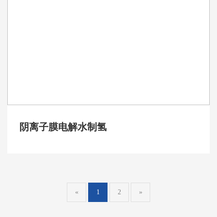
阴离子膜电解水制氢
«
1
2
»